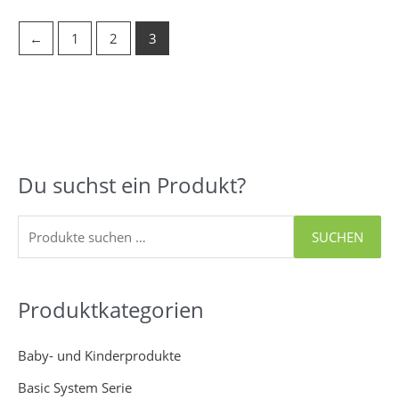
←
1
2
3
Du suchst ein Produkt?
S
u
c
SUCHEN
h
e
Produktkategorien
n
n
Baby- und Kinderprodukte
a
Basic System Serie
c