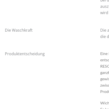
Bei 
ausz
wird
Die Waschkraft
Die 
die 
Produktentscheidung
Eine
ents
RESO
ganzh
gewi
zwis
Prod
Wich