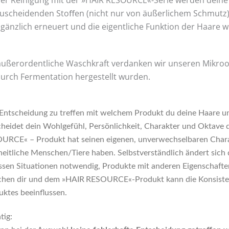
der Reinigung mit der »HAIR RESOURCE«-Serie werden deine
uscheidenden Stoﬀen (nicht nur von äußerlichem Schmutz) b
 gänzlich erneuert und die eigentliche Funktion der Haare w
außerordentliche Waschkraft verdanken wir unseren Mikro
durch Fermentation hergestellt wurden.
 Entscheidung zu treﬀen mit welchem Produkt du deine Haare un
cheidet dein Wohlgefühl, Persönlichkeit, Charakter und Oktave 
URCE« – Produkt hat seinen eigenen, unverwechselbaren Charak
eitliche Menschen/Tiere haben. Selbstverständlich ändert sich di
ssen Situationen notwendig, Produkte mit anderen Eigenschaft
chen dir und dem »HAIR RESOURCE«-Produkt kann die Konsisten
uktes beeinﬂussen.
tig: