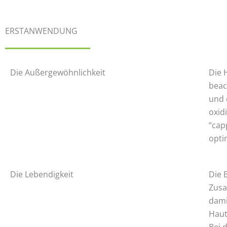
ERSTANWENDUNG
Die Außergewöhnlichkeit
Die 
beac
und 
oxid
“cap
opti
Die Lebendigkeit
Die 
Zusa
dami
Haut