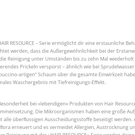
HAIR RESOURCE – Serie ermöglicht dir eine erstaunliche Beha
htet werden, dass die Außergewöhnlichkeit bei der Erst
die Reinigung unter Umständen bis zu zehn Mal wiederholt
ierendes Prickeln verspürst – ähnlich wie bei Sprudelwasse
puccino-artigen“ Schaum über die gesamte Einwirkzeit haben
males Waschergebnis mit Tiefreinigungs-Eﬀekt.
Besonderheit bei »lebendigen« Produkten von Hair Resource 
mmensetzung. Die Mikroorganismen haben eine große Aufga
t alle überﬂüssigen Ausscheidungsstoﬀe beseitigt werden. 
ﬂora erneuert und es vermeidet Allergien, Austrocknung