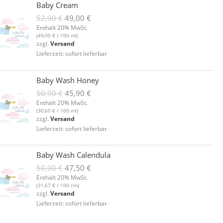
Ursprünglicher
Aktueller
Baby Cream
Preis
Preis
52,90
€
49,00
€
war:
ist:
Enthält 20% MwSt.
52,90 €
49,00 €.
(
49,00
€
/ 100 ml)
zzgl.
Versand
Lieferzeit: sofort lieferbar
Ursprünglicher
Aktueller
Baby Wash Honey
Preis
Preis
50,90
€
45,90
€
war:
ist:
Enthält 20% MwSt.
50,90 €
45,90 €.
(
30,60
€
/ 100 ml)
zzgl.
Versand
Lieferzeit: sofort lieferbar
Ursprünglicher
Aktueller
Baby Wash Calendula
Preis
Preis
50,00
€
47,50
€
war:
ist:
Enthält 20% MwSt.
50,00 €
47,50 €.
(
31,67
€
/ 100 cm)
zzgl.
Versand
Lieferzeit: sofort lieferbar