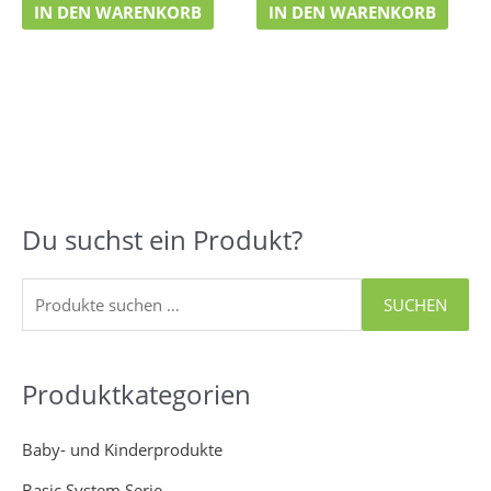
IN DEN WARENKORB
IN DEN WARENKORB
Du suchst ein Produkt?
S
u
c
SUCHEN
h
e
Produktkategorien
n
n
Baby- und Kinderprodukte
a
Basic System Serie
c