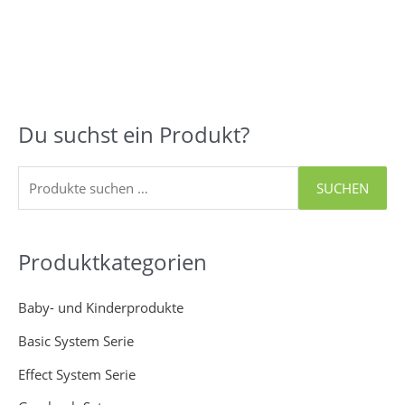
Du suchst ein Produkt?
S
u
c
SUCHEN
h
e
Produktkategorien
n
n
Baby- und Kinderprodukte
a
Basic System Serie
c
h
Effect System Serie
: