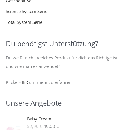
Geschenk-Set
Science System Serie
Total System Serie
Du benötigst Unterstützung?
Du weißt nicht, welches Produkt für dich das Richtige ist
und wie man es anwendet?
Klicke
HIER
um mehr zu erfahren
Unsere Angebote
U
A
Baby Cream
r
k
52,90
€
49,00
€
s
t