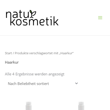
Zum
Inhalt
springen
Nach
Start
/ Produkte verschlagwortet mit „Haarkur“
Beliebtheit
sortiert
Haarkur
Alle 4 Ergebnisse werden angezeigt