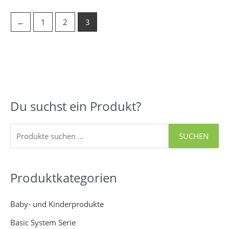
←
1
2
3
Du suchst ein Produkt?
S
u
c
SUCHEN
h
e
Produktkategorien
n
n
Baby- und Kinderprodukte
a
Basic System Serie
c